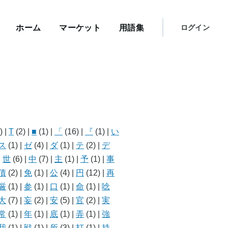
メ
イ
User
ン
ホーム
マーケット
用語集
ログイン
メ
account
ニ
menu
ュ
ー
)
|
T
(2)
|
■
(1)
|
「
(16)
|
『
(1)
|
い
ス
(1)
|
ゼ
(4)
|
ダ
(1)
|
テ
(2)
|
デ
|
世
(6)
|
中
(7)
|
主
(1)
|
予
(1)
|
事
債
(2)
|
免
(1)
|
公
(4)
|
円
(12)
|
再
厳
(1)
|
参
(1)
|
口
(1)
|
命
(1)
|
唸
大
(7)
|
妄
(2)
|
安
(5)
|
官
(2)
|
実
常
(1)
|
年
(1)
|
底
(1)
|
弄
(1)
|
強
我
(1)
|
戦
(1)
|
所
(3)
|
打
(1)
|
持