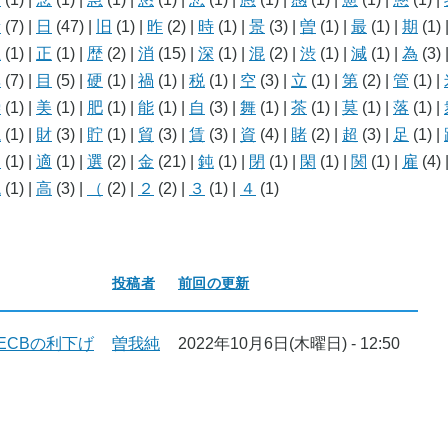
新
(7)
|
日
(47)
|
旧
(1)
|
昨
(2)
|
時
(1)
|
景
(3)
|
曽
(1)
|
最
(1)
|
期
(1)
止
(1)
|
正
(1)
|
歴
(2)
|
消
(15)
|
深
(1)
|
混
(2)
|
渋
(1)
|
減
(1)
|
為
(3)
異
(7)
|
目
(5)
|
硬
(1)
|
禍
(1)
|
税
(1)
|
空
(3)
|
立
(1)
|
第
(2)
|
管
(1)
|
繰
(1)
|
美
(1)
|
肥
(1)
|
能
(1)
|
自
(3)
|
舞
(1)
|
茶
(1)
|
莫
(1)
|
落
(1)
|
説
(1)
|
財
(3)
|
貯
(1)
|
貿
(3)
|
賃
(3)
|
資
(4)
|
賭
(2)
|
超
(3)
|
足
(1)
|
遠
(1)
|
適
(1)
|
選
(2)
|
金
(21)
|
鈍
(1)
|
閉
(1)
|
閑
(1)
|
関
(1)
|
雇
(4)
飽
(1)
|
高
(3)
|
（
(2)
|
２
(2)
|
３
(1)
|
４
(1)
投稿者
前回の更新
ECBの利下げ
曽我純
2022年10月6日(木曜日) - 12:50