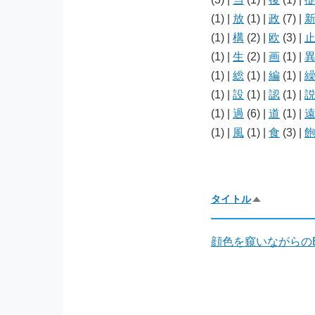
(1)
|
放
(1)
|
政
(7)
|
(1)
|
構
(2)
|
欧
(3)
|
(1)
|
生
(2)
|
画
(1)
|
(1)
|
総
(1)
|
編
(1)
|
(1)
|
設
(1)
|
認
(1)
|
(1)
|
過
(6)
|
道
(1)
|
(1)
|
風
(1)
|
食
(3)
|
タイトル
降
順
で
並
顔色を窺いながらの
び
替
え