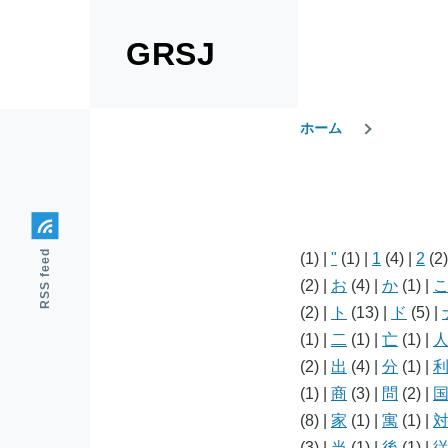
メインコンテンツに移動
GRSJ
ホーム
パ
ン
RSS feed
(1)
|
"
(1)
|
1
(4)
|
2
(2
く
(2)
|
お
(4)
|
か
(1)
|
(2)
|
ト
(13)
|
ド
(5)
|
ず
(1)
|
二
(1)
|
亡
(1)
|
(2)
|
出
(4)
|
分
(1)
|
(1)
|
商
(3)
|
問
(2)
|
(8)
|
家
(1)
|
寓
(1)
|
(3)
|
当
(1)
|
後
(1)
|