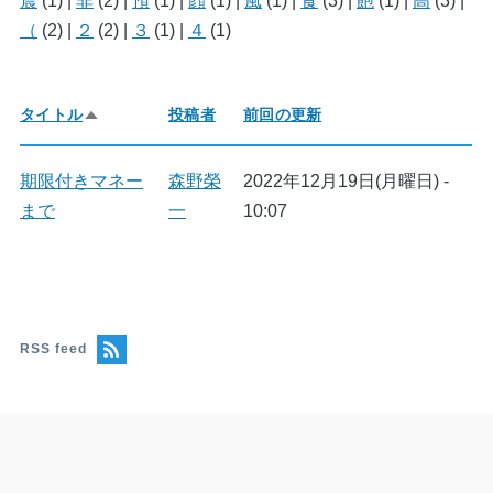
震
(1)
|
非
(2)
|
預
(1)
|
顔
(1)
|
風
(1)
|
食
(3)
|
飽
(1)
|
高
(3)
|
（
(2)
|
２
(2)
|
３
(1)
|
４
(1)
タイトル
投稿者
前回の更新
降
順
で
並
期限付きマネー
森野榮
2022年12月19日(月曜日) -
び
まで
一
10:07
替
え
RSS feed