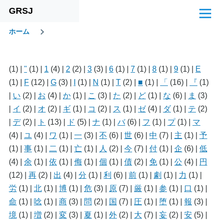
GRSJ
メインコンテンツに移動
メ
ニ
ホーム
ュ
パ
ー
ン
(1)
|
"
(1)
|
1
(4)
|
2
(2)
|
3
(3)
|
6
(1)
|
7
(1)
|
8
(1)
|
9
(1)
|
E
く
(1)
|
F
(12)
|
G
(3)
|
I
(1)
|
N
(1)
|
T
(2)
|
■
(1)
|
「
(16)
|
『
(1)
ず
|
い
(2)
|
お
(4)
|
か
(1)
|
こ
(3)
|
た
(2)
|
ど
(1)
|
な
(6)
|
ま
(3)
|
イ
(2)
|
オ
(2)
|
ギ
(1)
|
コ
(2)
|
ス
(1)
|
ゼ
(4)
|
ダ
(1)
|
テ
(2)
|
デ
(2)
|
ト
(13)
|
ド
(5)
|
ナ
(1)
|
バ
(6)
|
フ
(1)
|
プ
(1)
|
マ
(4)
|
ユ
(4)
|
ワ
(1)
|
一
(3)
|
不
(6)
|
世
(6)
|
中
(7)
|
主
(1)
|
予
(1)
|
事
(1)
|
二
(1)
|
亡
(1)
|
人
(2)
|
今
(7)
|
付
(1)
|
企
(6)
|
低
(4)
|
余
(1)
|
依
(1)
|
侮
(1)
|
個
(1)
|
債
(2)
|
免
(1)
|
公
(4)
|
円
(12)
|
再
(2)
|
出
(4)
|
分
(1)
|
利
(6)
|
前
(1)
|
劇
(1)
|
力
(1)
|
労
(1)
|
北
(1)
|
博
(1)
|
危
(3)
|
原
(7)
|
厳
(1)
|
参
(1)
|
口
(1)
|
命
(1)
|
唸
(1)
|
商
(3)
|
問
(2)
|
国
(7)
|
圧
(1)
|
堕
(1)
|
報
(3)
|
境
(1)
|
増
(2)
|
変
(3)
|
夏
(1)
|
外
(2)
|
大
(7)
|
妄
(2)
|
安
(5)
|