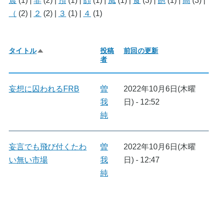
震
(1)
|
非
(2)
|
預
(1)
|
顔
(1)
|
風
(1)
|
食
(3)
|
飽
(1)
|
高
(3)
|
（
(2)
|
２
(2)
|
３
(1)
|
４
(1)
タイトル
投稿
前回の更新
降
者
順
で
並
び
妄想に囚われるFRB
曽
2022年10月6日(木曜
替
我
日) - 12:52
え
純
妄言でも飛び付くたわ
曽
2022年10月6日(木曜
い無い市場
我
日) - 12:47
純