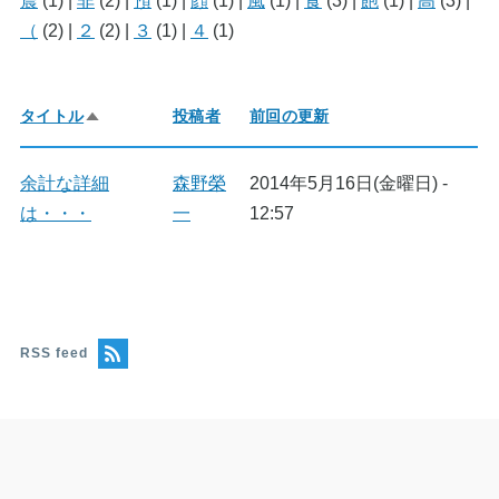
震
(1)
|
非
(2)
|
預
(1)
|
顔
(1)
|
風
(1)
|
食
(3)
|
飽
(1)
|
高
(3)
|
（
(2)
|
２
(2)
|
３
(1)
|
４
(1)
タイトル
投稿者
前回の更新
降
順
で
並
余計な詳細
森野榮
2014年5月16日(金曜日) -
び
は・・・
一
12:57
替
え
RSS feed