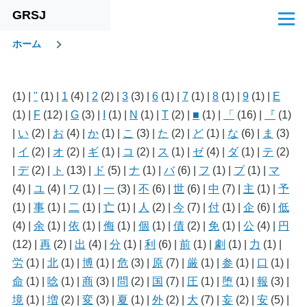
GRSJ
メインコンテンツに移動
メ
ニ
ホーム
ュ
パ
ー
ン
(1)
|
"
(1)
|
1
(4)
|
2
(2)
|
3
(3)
|
6
(1)
|
7
(1)
|
8
(1)
|
9
(1)
|
E
く
(1)
|
F
(12)
|
G
(3)
|
I
(1)
|
N
(1)
|
T
(2)
|
■
(1)
|
「
(16)
|
『
(1)
ず
|
い
(2)
|
お
(4)
|
か
(1)
|
こ
(3)
|
た
(2)
|
ど
(1)
|
な
(6)
|
ま
(3)
|
イ
(2)
|
オ
(2)
|
ギ
(1)
|
コ
(2)
|
ス
(1)
|
ゼ
(4)
|
ダ
(1)
|
テ
(2)
|
デ
(2)
|
ト
(13)
|
ド
(5)
|
ナ
(1)
|
バ
(6)
|
フ
(1)
|
プ
(1)
|
マ
(4)
|
ユ
(4)
|
ワ
(1)
|
一
(3)
|
不
(6)
|
世
(6)
|
中
(7)
|
主
(1)
|
予
(1)
|
事
(1)
|
二
(1)
|
亡
(1)
|
人
(2)
|
今
(7)
|
付
(1)
|
企
(6)
|
低
(4)
|
余
(1)
|
依
(1)
|
侮
(1)
|
個
(1)
|
債
(2)
|
免
(1)
|
公
(4)
|
円
(12)
|
再
(2)
|
出
(4)
|
分
(1)
|
利
(6)
|
前
(1)
|
劇
(1)
|
力
(1)
|
労
(1)
|
北
(1)
|
博
(1)
|
危
(3)
|
原
(7)
|
厳
(1)
|
参
(1)
|
口
(1)
|
命
(1)
|
唸
(1)
|
商
(3)
|
問
(2)
|
国
(7)
|
圧
(1)
|
堕
(1)
|
報
(3)
|
境
(1)
|
増
(2)
|
変
(3)
|
夏
(1)
|
外
(2)
|
大
(7)
|
妄
(2)
|
安
(5)
|