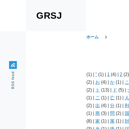
メインコンテンツに移動
GRSJ
ホーム
パ
ン
RSS feed
(1)
|
"
(1)
|
1
(4)
|
2
(2
く
(2)
|
お
(4)
|
か
(1)
|
(2)
|
ト
(13)
|
ド
(5)
|
ず
(1)
|
二
(1)
|
亡
(1)
|
(2)
|
出
(4)
|
分
(1)
|
(1)
|
商
(3)
|
問
(2)
|
(8)
|
家
(1)
|
寓
(1)
|
(3)
|
当
(1)
|
後
(1)
|