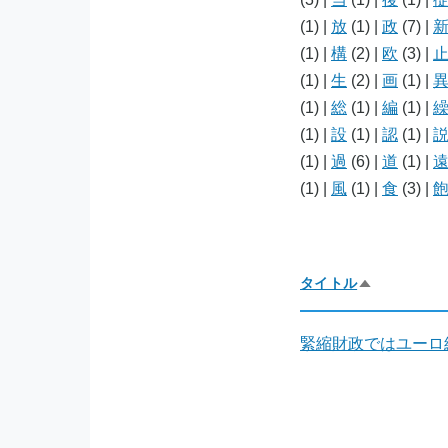
(1)
|
放
(1)
|
政
(7)
|
(1)
|
構
(2)
|
欧
(3)
|
(1)
|
生
(2)
|
画
(1)
|
(1)
|
総
(1)
|
編
(1)
|
(1)
|
設
(1)
|
認
(1)
|
(1)
|
過
(6)
|
道
(1)
|
(1)
|
風
(1)
|
食
(3)
|
タイトル
降
順
で
並
緊縮財政ではユーロ
び
替
え