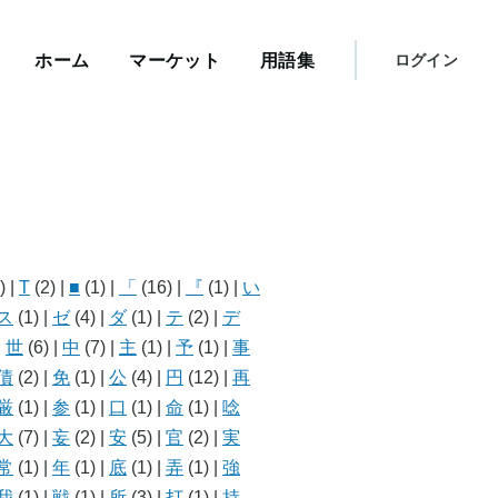
メ
イ
User
ン
ホーム
マーケット
用語集
ログイン
メ
account
ニ
menu
ュ
ー
)
|
T
(2)
|
■
(1)
|
「
(16)
|
『
(1)
|
い
ス
(1)
|
ゼ
(4)
|
ダ
(1)
|
テ
(2)
|
デ
|
世
(6)
|
中
(7)
|
主
(1)
|
予
(1)
|
事
債
(2)
|
免
(1)
|
公
(4)
|
円
(12)
|
再
厳
(1)
|
参
(1)
|
口
(1)
|
命
(1)
|
唸
大
(7)
|
妄
(2)
|
安
(5)
|
官
(2)
|
実
常
(1)
|
年
(1)
|
底
(1)
|
弄
(1)
|
強
我
(1)
|
戦
(1)
|
所
(3)
|
打
(1)
|
持