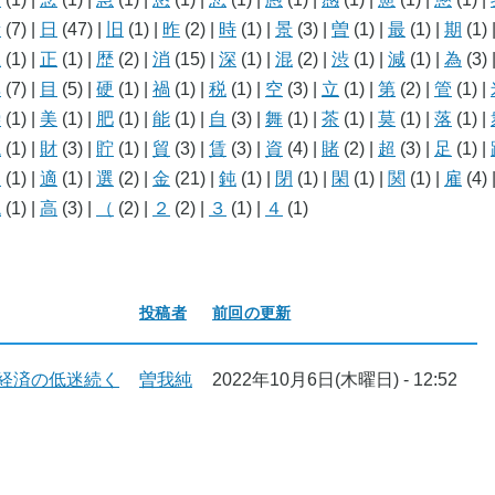
新
(7)
|
日
(47)
|
旧
(1)
|
昨
(2)
|
時
(1)
|
景
(3)
|
曽
(1)
|
最
(1)
|
期
(1)
止
(1)
|
正
(1)
|
歴
(2)
|
消
(15)
|
深
(1)
|
混
(2)
|
渋
(1)
|
減
(1)
|
為
(3)
異
(7)
|
目
(5)
|
硬
(1)
|
禍
(1)
|
税
(1)
|
空
(3)
|
立
(1)
|
第
(2)
|
管
(1)
|
繰
(1)
|
美
(1)
|
肥
(1)
|
能
(1)
|
自
(3)
|
舞
(1)
|
茶
(1)
|
莫
(1)
|
落
(1)
|
説
(1)
|
財
(3)
|
貯
(1)
|
貿
(3)
|
賃
(3)
|
資
(4)
|
賭
(2)
|
超
(3)
|
足
(1)
|
遠
(1)
|
適
(1)
|
選
(2)
|
金
(21)
|
鈍
(1)
|
閉
(1)
|
閑
(1)
|
関
(1)
|
雇
(4)
飽
(1)
|
高
(3)
|
（
(2)
|
２
(2)
|
３
(1)
|
４
(1)
投稿者
前回の更新
経済の低迷続く
曽我純
2022年10月6日(木曜日) - 12:52