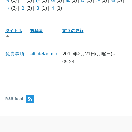
震
(1)
|
非
(2)
|
預
(1)
|
顔
(1)
|
風
(1)
|
食
(3)
|
飽
(1)
|
高
(3)
|
（
(2)
|
２
(2)
|
３
(1)
|
４
(1)
タイトル
投稿者
前回の更新
降
順
で
並
免責事項
altinteladmin
2011年2月21日(月曜日) -
び
05:23
替
え
RSS feed