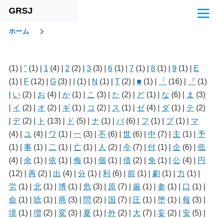
GRSJ
メインコンテンツに移動
メ
ニ
ホーム
ュ
パ
ー
ン
(1)
|
"
(1)
|
1
(4)
|
2
(2)
|
3
(3)
|
6
(1)
|
7
(1)
|
8
(1)
|
9
(1)
|
E
く
(1)
|
F
(12)
|
G
(3)
|
I
(1)
|
N
(1)
|
T
(2)
|
■
(1)
|
「
(16)
|
『
(1)
ず
|
い
(2)
|
お
(4)
|
か
(1)
|
こ
(3)
|
た
(2)
|
ど
(1)
|
な
(6)
|
ま
(3)
|
イ
(2)
|
オ
(2)
|
ギ
(1)
|
コ
(2)
|
ス
(1)
|
ゼ
(4)
|
ダ
(1)
|
テ
(2)
|
デ
(2)
|
ト
(13)
|
ド
(5)
|
ナ
(1)
|
バ
(6)
|
フ
(1)
|
プ
(1)
|
マ
(4)
|
ユ
(4)
|
ワ
(1)
|
一
(3)
|
不
(6)
|
世
(6)
|
中
(7)
|
主
(1)
|
予
(1)
|
事
(1)
|
二
(1)
|
亡
(1)
|
人
(2)
|
今
(7)
|
付
(1)
|
企
(6)
|
低
(4)
|
余
(1)
|
依
(1)
|
侮
(1)
|
個
(1)
|
債
(2)
|
免
(1)
|
公
(4)
|
円
(12)
|
再
(2)
|
出
(4)
|
分
(1)
|
利
(6)
|
前
(1)
|
劇
(1)
|
力
(1)
|
労
(1)
|
北
(1)
|
博
(1)
|
危
(3)
|
原
(7)
|
厳
(1)
|
参
(1)
|
口
(1)
|
命
(1)
|
唸
(1)
|
商
(3)
|
問
(2)
|
国
(7)
|
圧
(1)
|
堕
(1)
|
報
(3)
|
境
(1)
|
増
(2)
|
変
(3)
|
夏
(1)
|
外
(2)
|
大
(7)
|
妄
(2)
|
安
(5)
|