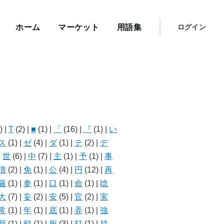
メ
イ
User
ン
ホーム
マーケット
用語集
ログイン
メ
account
ニ
menu
ュ
ー
)
|
T
(2)
|
■
(1)
|
「
(16)
|
『
(1)
|
い
ス
(1)
|
ゼ
(4)
|
ダ
(1)
|
テ
(2)
|
デ
|
世
(6)
|
中
(7)
|
主
(1)
|
予
(1)
|
事
債
(2)
|
免
(1)
|
公
(4)
|
円
(12)
|
再
厳
(1)
|
参
(1)
|
口
(1)
|
命
(1)
|
唸
大
(7)
|
妄
(2)
|
安
(5)
|
官
(2)
|
実
常
(1)
|
年
(1)
|
底
(1)
|
弄
(1)
|
強
我
(1)
|
戦
(1)
|
所
(3)
|
打
(1)
|
持