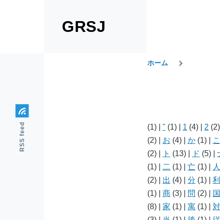
メインコンテンツに移動
GRSJ
ホーム
パ
ン
RSS feed
(1)
|
"
(1)
|
1
(4)
|
2
(2
く
(2)
|
お
(4)
|
か
(1)
|
(2)
|
ト
(13)
|
ド
(5)
|
ず
(1)
|
二
(1)
|
亡
(1)
|
(2)
|
出
(4)
|
分
(1)
|
(1)
|
商
(3)
|
問
(2)
|
(8)
|
家
(1)
|
寓
(1)
|
(3)
|
当
(1)
|
後
(1)
|