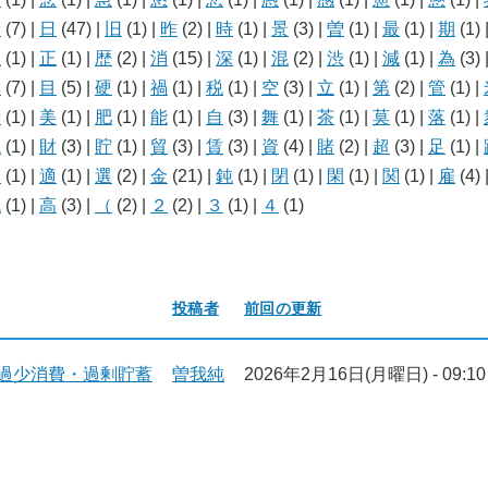
新
(7)
|
日
(47)
|
旧
(1)
|
昨
(2)
|
時
(1)
|
景
(3)
|
曽
(1)
|
最
(1)
|
期
(1)
止
(1)
|
正
(1)
|
歴
(2)
|
消
(15)
|
深
(1)
|
混
(2)
|
渋
(1)
|
減
(1)
|
為
(3)
異
(7)
|
目
(5)
|
硬
(1)
|
禍
(1)
|
税
(1)
|
空
(3)
|
立
(1)
|
第
(2)
|
管
(1)
|
繰
(1)
|
美
(1)
|
肥
(1)
|
能
(1)
|
自
(3)
|
舞
(1)
|
茶
(1)
|
莫
(1)
|
落
(1)
|
説
(1)
|
財
(3)
|
貯
(1)
|
貿
(3)
|
賃
(3)
|
資
(4)
|
賭
(2)
|
超
(3)
|
足
(1)
|
遠
(1)
|
適
(1)
|
選
(2)
|
金
(21)
|
鈍
(1)
|
閉
(1)
|
閑
(1)
|
関
(1)
|
雇
(4)
飽
(1)
|
高
(3)
|
（
(2)
|
２
(2)
|
３
(1)
|
４
(1)
投稿者
前回の更新
過少消費・過剰貯蓄
曽我純
2026年2月16日(月曜日) - 09:10