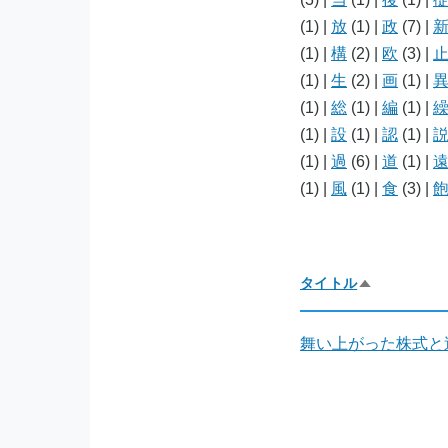
(1)
|
放
(1)
|
政
(7)
|
(1)
|
構
(2)
|
欧
(3)
|
(1)
|
生
(2)
|
画
(1)
|
(1)
|
総
(1)
|
編
(1)
|
(1)
|
設
(1)
|
認
(1)
|
(1)
|
過
(6)
|
道
(1)
|
(1)
|
風
(1)
|
食
(3)
|
タイトル
降
順
で
並
舞い上がった株式と
び
替
え