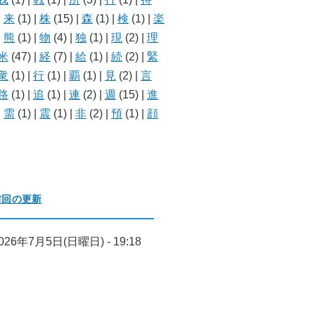
|
来
(1)
|
株
(15)
|
森
(1)
|
検
(1)
|
楽
|
熊
(1)
|
物
(4)
|
独
(1)
|
現
(2)
|
理
米
(47)
|
経
(7)
|
給
(1)
|
続
(2)
|
緊
衆
(1)
|
行
(1)
|
覇
(1)
|
見
(2)
|
言
路
(1)
|
追
(1)
|
連
(2)
|
週
(15)
|
進
|
需
(1)
|
震
(1)
|
非
(2)
|
預
(1)
|
顔
前回の更新
026年7月5日(日曜日) - 19:18