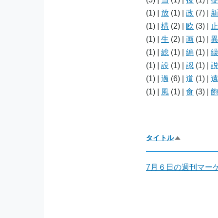
(1)
|
放
(1)
|
政
(7)
|
(1)
|
構
(2)
|
欧
(3)
|
(1)
|
生
(2)
|
画
(1)
|
(1)
|
総
(1)
|
編
(1)
|
(1)
|
設
(1)
|
認
(1)
|
(1)
|
過
(6)
|
道
(1)
|
(1)
|
風
(1)
|
食
(3)
|
タイトル
降
順
で
並
7月６日の週刊マー
び
替
え