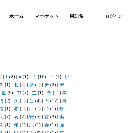
メ
イ
User
ン
ホーム
マーケット
用語集
ログイン
メ
account
ニ
menu
ュ
ー
)
|
T
(2)
|
■
(1)
|
「
(16)
|
『
(1)
|
い
ス
(1)
|
ゼ
(4)
|
ダ
(1)
|
テ
(2)
|
デ
|
世
(6)
|
中
(7)
|
主
(1)
|
予
(1)
|
事
債
(2)
|
免
(1)
|
公
(4)
|
円
(12)
|
再
厳
(1)
|
参
(1)
|
口
(1)
|
命
(1)
|
唸
大
(7)
|
妄
(2)
|
安
(5)
|
官
(2)
|
実
常
(1)
|
年
(1)
|
底
(1)
|
弄
(1)
|
強
我
(1)
|
戦
(1)
|
所
(3)
|
打
(1)
|
持