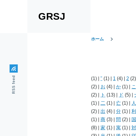
メインコンテンツに移動
GRSJ
ホーム
パ
ン
RSS feed
(1)
|
"
(1)
|
1
(4)
|
2
(2
く
(2)
|
お
(4)
|
か
(1)
|
(2)
|
ト
(13)
|
ド
(5)
|
ず
(1)
|
二
(1)
|
亡
(1)
|
(2)
|
出
(4)
|
分
(1)
|
(1)
|
商
(3)
|
問
(2)
|
(8)
|
家
(1)
|
寓
(1)
|
(3)
|
当
(1)
|
後
(1)
|