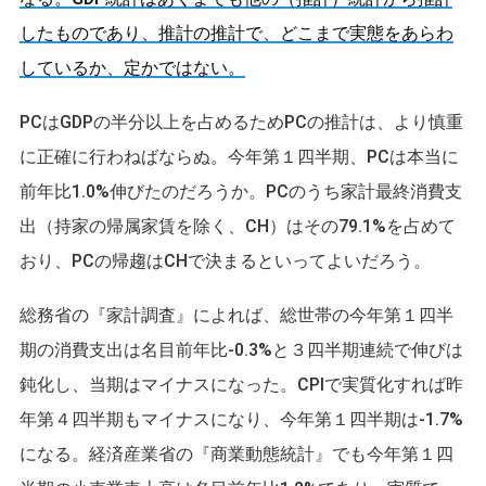
したものであり、推計の推計で、どこまで実態をあらわ
しているか、定かではない。
PCはGDPの半分以上を占めるためPCの推計は、より慎重
に正確に行わねばならぬ。今年第１四半期、PCは本当に
前年比1.0%伸びたのだろうか。PCのうち家計最終消費支
出（持家の帰属家賃を除く、CH）はその79.1%を占めて
おり、PCの帰趨はCHで決まるといってよいだろう。
総務省の『家計調査』によれば、総世帯の今年第１四半
期の消費支出は名目前年比-0.3%と３四半期連続で伸びは
鈍化し、当期はマイナスになった。CPIで実質化すれば昨
年第４四半期もマイナスになり、今年第１四半期は-1.7%
になる。経済産業省の『商業動態統計』でも今年第１四