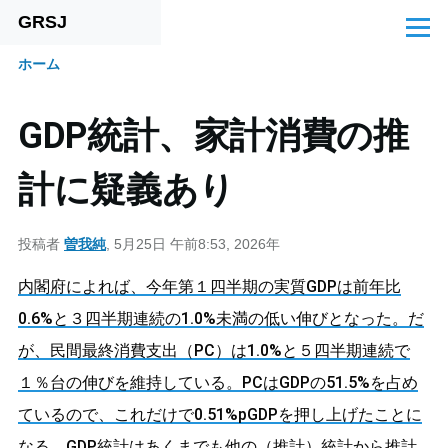
GRSJ
メインコンテンツに移動
メ
ニ
ホーム
ュ
パ
ー
ン
GDP統計、家計消費の推
く
計に疑義あり
ず
投稿者
曽我純
, 5月25日 午前8:53, 2026年
内閣府によれば、今年第１四半期の実質GDPは前年比
0.6%と３四半期連続の1.0%未満の低い伸びとなった。だ
が、民間最終消費支出（PC）は1.0%と５四半期連続で
１％台の伸びを維持している。PCはGDPの51.5%を占め
ているので、これだけで0.51%pGDPを押し上げたことに
なる。GDP統計はあくまでも他の（推計）統計から推計