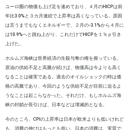
ユーロ圏の物価も上げ足を速めており、４月のHICPは前
年比3.0%と３カ月連続で上昇率は高くなっている。原因
は言うまでもなくエネルギーで、２月の-3.1%から４月に
は10.9%へと跳ね上がり、これだけでHICPを１％ｐ引き
上げた。
ホルムズ海峡は世界経済の生殺与奪の権を握っている。
原油の供給不足と高騰が続けば、物価高は今よりも高く
なることは確実である。過去のオイルショックの時は価
格の高騰であり、今回のような供給不足が目前に迫るよ
うなことは起こらなかった。それだけ、もしホルムズ海
峡の封鎖が長引けば、日本などは壊滅的となる。
今のところ、CPIの上昇率は日本が欧米よりも低いけれど
も、消費の伸びはもっとも低い。日本の消費は、実質で