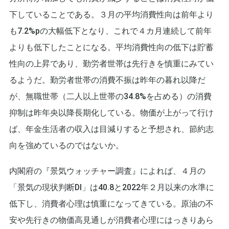
下していることである。３月の平均消費性向は前年より
も7.2%pの大幅低下となり、これで４カ月連続して前年
よりも低下したことになる。平均消費性向の低下は貯蓄
性向の上昇であり、勤労者世帯は先行きを慎重にみてい
るようだ。勤労者世帯の消費不振は昨年の暮れ以降だ
が、無職世帯（二人以上世帯の34.8%を占める）の消費
抑制は昨年央以降長期化している。物価が上がって行け
ば、年金生活者の収入は目減りすると予想され、節約志
向を強めているのではないか。
内閣府の『景気ウォッチャー調査』によれば、４月の
「景気の現状判断DI」は40.8と2022年２月以来の水準に
低下し、消費者心理は慎重になってきている。原油の不
安や先行きの物価高見通しが消費者心理にはっきりあら