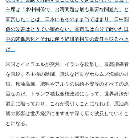
主席は「米中関係で、台湾問題は最も重要な問題だ」と
直言したことは、日本にもそのまま当てはまり、日中関
係の改善はとうてい望めない。高市氏は自分で蒔いた日
中の関係悪化とそれに伴う経済的損失の責任を取るべき
だ。
米国とイスラエルが突然、イランを攻撃し、最高指導者
を暗殺する主権の蹂躙、無法な行動がホルムズ海峡の封
鎖、原油高騰、肥料やアルミの供給不安等のすべての原
因なのだ。トランプ独裁金権政治によって、世界経済が
混乱に陥っており、これが長引くことになれば、原油高
騰の影響は世界経済にますます深く広く波及していくこ
とになる。