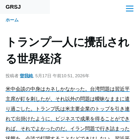
GRSJ
メインコンテンツに移動
メ
ニ
ホーム
ュ
パ
ー
ン
トランプ一人に攪乱され
く
る世界経済
ず
投稿者
曽我純
, 5月17日 午前10:51, 2026年
米中会談の中身はカネしかなかった。台湾問題は習近平
主席が釘を刺したが、それ以外の問題は曖昧なままに遣
り過ごした。トランプ氏は米主要企業のトップを引き連
れて出掛けたように、ビジネスで成果を得ることができ
れば、それでよかったのだ。イラン問題で行き詰まった
状態を、会談で打開することなどできはしない。習近平