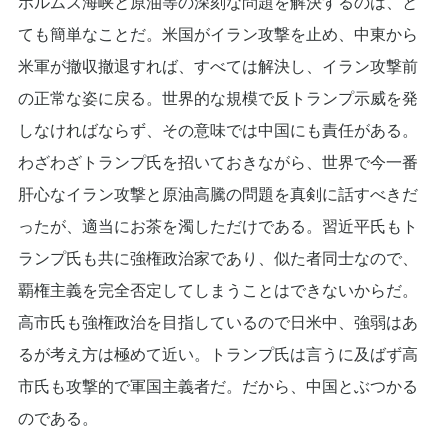
ホルムズ海峡と原油等の深刻な問題を解決するのは、と
ても簡単なことだ。米国がイラン攻撃を止め、中東から
米軍が撤収撤退すれば、すべては解決し、イラン攻撃前
の正常な姿に戻る。世界的な規模で反トランプ示威を発
しなければならず、その意味では中国にも責任がある。
わざわざトランプ氏を招いておきながら、世界で今一番
肝心なイラン攻撃と原油高騰の問題を真剣に話すべきだ
ったが、適当にお茶を濁しただけである。習近平氏もト
ランプ氏も共に強権政治家であり、似た者同士なので、
覇権主義を完全否定してしまうことはできないからだ。
高市氏も強権政治を目指しているので日米中、強弱はあ
るが考え方は極めて近い。トランプ氏は言うに及ばず高
市氏も攻撃的で軍国主義者だ。だから、中国とぶつかる
のである。