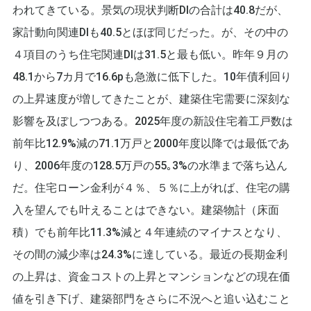
われてきている。景気の現状判断DIの合計は40.8だが、
家計動向関連DIも40.5とほぼ同じだった。が、その中の
４項目のうち住宅関連DIは31.5と最も低い。昨年９月の
48.1から7カ月で16.6pも急激に低下した。10年債利回り
の上昇速度が増してきたことが、建築住宅需要に深刻な
影響を及ぼしつつある。2025年度の新設住宅着工戸数は
前年比12.9%減の71.1万戸と2000年度以降では最低であ
り、2006年度の128.5万戸の55｡3%の水準まで落ち込ん
だ。住宅ローン金利が４％、５％に上がれば、住宅の購
入を望んでも叶えることはできない。建築物計（床面
積）でも前年比11.3%減と４年連続のマイナスとなり、
その間の減少率は24.3%に達している。最近の長期金利
の上昇は、資金コストの上昇とマンションなどの現在価
値を引き下げ、建築部門をさらに不況へと追い込むこと