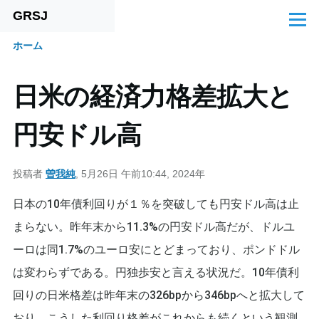
GRSJ
メインコンテンツに移動
メ
ニ
ホーム
ュ
パ
ー
ン
日米の経済力格差拡大と
く
円安ドル高
ず
投稿者
曽我純
, 5月26日 午前10:44, 2024年
日本の10年債利回りが１％を突破しても円安ドル高は止
まらない。昨年末から11.3%の円安ドル高だが、ドルユ
ーロは同1.7%のユーロ安にとどまっており、ポンドドル
は変わらずである。円独歩安と言える状況だ。10年債利
回りの日米格差は昨年末の326bpから346bpへと拡大して
おり、こうした利回り格差がこれからも続くという観測