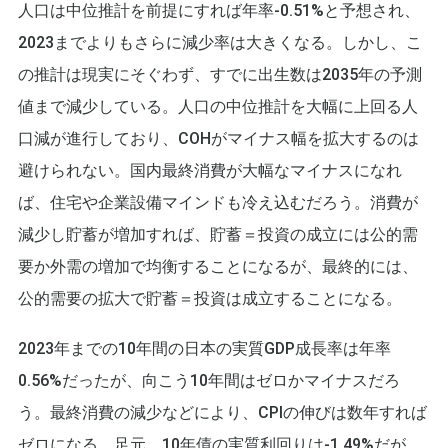
人口は中位推計を前提にすれば年率-0.51%と予想され、
2023までよりもさらに減少率は大きくなる。しかし、こ
の推計は現実にそぐわず、すでに出生数は2035年の予測
値まで減少している。人口の中位推計を大幅に上回る人
口減が進行しており、COHがマイナス幅を拡大するのは
避けられない。国内最終消費が大幅なマイナスになれ
ば、住宅や企業設備マインドも冷え込むだろう。消費が
減少し貯蓄が増加すれば、貯蓄＝投資の成立には公的需
要か外需の増加で均衡することになるが、最終的には、
公的需要の拡大で貯蓄＝投資は成立することになる。
2023年までの10年間の日本の実質GDP成長率は年率
0.56%だったが、向こう10年間はゼロかマイナスだろ
う。最終消費の減少などにより、CPIの伸びは数年すれば
ゼロになる。足元、10年債の実質利回りは-1.49%だが、