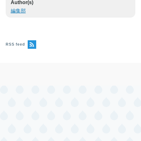
Author(s)
編集部
RSS feed