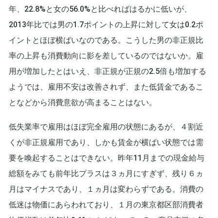
年、22.8%と女の56.0%と比べればはるかに低いが、
2013年比では男の1.7ポイントの上昇に対して女は0.2ポ
イントとほぼ横ばいなのである。こうした男の非正規比
率の上昇も消費動向に影を差しているのではないか。雇
用が増加したとはいえ、非正規が正規の2.5倍も増加する
ようでは、雇用不安は改善されず、また低賃金であるこ
となどから消費意欲が高まることはない。
低失業率で雇用はほぼ完全雇用の状態にあるが、４割近
くが非正規雇用であり、しかも賃金が横ばい状態では需
要を喚起することはできない。昨年11月までの現金給与
総額をみても前年比プラスは３ヵ月にすぎず、残り６ヵ
月はマイナスであり、１ヵ月は変わらずである。消費の
低迷は物価にあらわれており、１月の東京都区部消費者