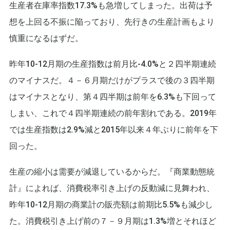
生産者在庫率指数17.3%も急増してしまった。出荷は予
想を上回る不振に陥っており、先行きの生産計画もより
慎重になるはずだ。
昨年10-12月期の生産指数は前月比-4.0%と２四半期連続
のマイナスだ。４－６月期だけがプラスで後の３四半期
はマイナスとなり、第４四半期は前年を6.3%も下回って
しまい、これで４四半期連続の前年割れである。2019年
では生産指数は2.9%減と2015年以来４年ぶりに前年を下
回った。
生産の縮小は需要が減退しているからだ。『商業動態統
計』によれば、消費税率引き上げの反動減に見舞われ、
昨年10-12月期の商業計の販売額は前期比5.5%も減少し
た。消費税引き上げ前の７－９月期は1.3%増とそれほど