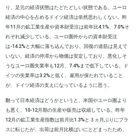
り、足元の経済状態はたどたどしい状態である。ユーロ
経済の中心を占めるドイツ経済は依然思わしくない。昨
年11月の鉱工業生産や資本財受注は前年比4.1%、7.0%そ
れぞれ減少している。ユーロ圏外からの資本財受注
は-14.2%と大幅に落ち込んでおり、回復の道筋は見えて
いない。経済の停滞から物価は安定しており、悪化しそ
うなユーロ圏失業率も12月、7.4%まで低下している。ド
イツの失業率は3.2%と低く、雇用が保たれていること
が、ドイツ経済の支えになっているように思う。
翻って日本経済はどうかというと、米国やユーロ圏より
も悪く、10-12月期の生産や販売は収縮している。昨年
12月の鉱工業生産指数は前月比1.3%と３ヵ月ぶりにプラ
スに転じたが、出荷は前月比横ばいにとどまったため、