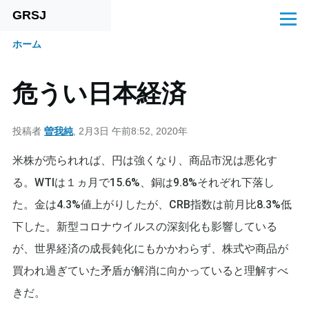
GRSJ
メインコンテンツに移動
メ
ニ
ホーム
ュ
パ
ー
ン
危うい日本経済
く
ず
投稿者
曽我純
, 2月3日 午前8:52, 2020年
米株が売られれば、円は強くなり、商品市況は悪化す
る。WTIは１ヵ月で15.6%、銅は9.8%それぞれ下落し
た。金は4.3%値上がりしたが、CRB指数は前月比8.3%低
下した。新型コロナウイルスの深刻化も影響している
が、世界経済の成長鈍化にもかかわらず、株式や商品が
買われ過ぎていた矛盾が解消に向かっていると理解すべ
きだ。