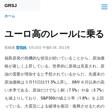
GRSJ
メインコンテンツに移動
メ
ニ
ホーム
ュ
パ
ー
ン
ユーロ高のレールに乗る
く
ず
投稿者
曽我純
, 4月10日 午後8:38, 2011年
福島原発の危機的な状況が続いていることから、原油価
格が著しく上昇している。世界的に原発は見直され、原
油の需要が増加すると予想されているからだ。先週末の
原油価格は３月11日比11.5%上昇し、08年８月以来の高
い水準である。原油だけでなく銅（7.5%）や金（3.7%）
も値上りしており、S&P500の値上り率（1.8%）を上回
っている。大震災による破壊を復旧・復興させるための